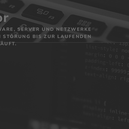
or
WARE, SERVER UND NETZWERKE
 STÖRUNG BIS ZUR LAUFENDEN
ÄUFT.