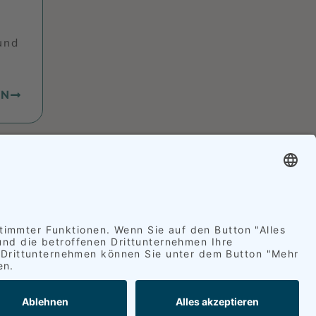
und
EN
ernwartung möglich