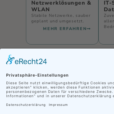
Netzwerklösungen &
IT-
WLAN
Dat
Stabile Netzwerke, sauber
Zuve
geplant und umgesetzt.
alle
Bed
MEHR ERFAHREN
WARUM PC DOKTOR FÜR I
Reaktionszeit in Stunden