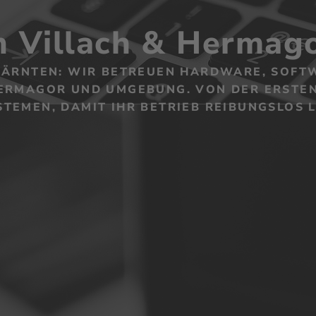
in Villach & Hermag
 KÄRNTEN: WIR BETREUEN HARDWARE, SOFT
HERMAGOR UND UMGEBUNG. VON DER ERSTEN
TEMEN, DAMIT IHR BETRIEB REIBUNGSLOS L