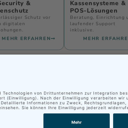
Security &
Kassensysteme &
enschutz
POS-Lösungen
rlässiger Schutz vor
Beratung, Einrichtung 
n digitalen
laufender Support
rohungen.
inklusive.
MEHR ERFAHREN
MEHR ERFAHR
HRE IT?
Seit 2004 im Einsatz
F