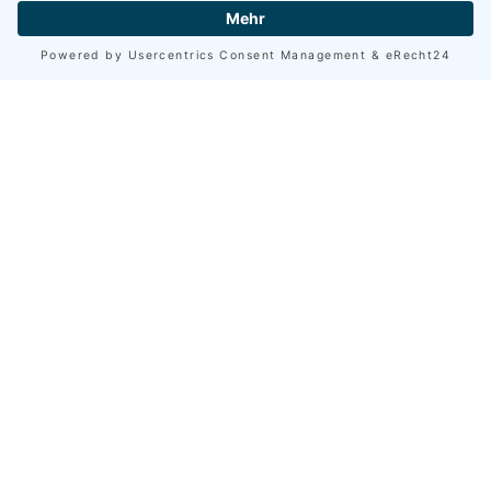
Haus Philippitsch | Homepage-Design |
Appartementhaus | Nassfeld