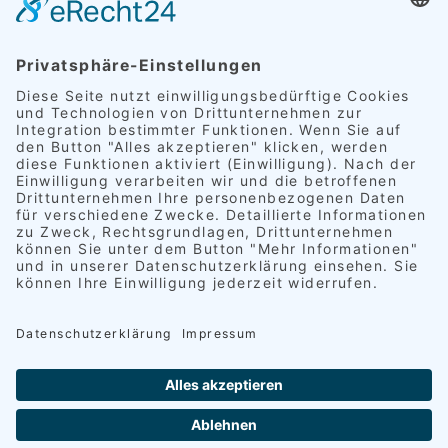
Pension Mitterer | Homepage-Relaunch | Pension |
Weissensee